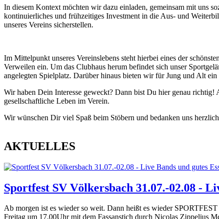
​In diesem Kontext möchten wir dazu einladen, gemeinsam mit uns so
kontinuierliches und frühzeitiges Investment in die Aus- und Weiter
unseres Vereins sicherstellen.
Im Mittelpunkt unseres Vereinslebens steht hierbei eines der schöns
Verweilen ein. Um das Clubhaus herum befindet sich unser Sportgelän
angelegten Spielplatz. Darüber hinaus bieten wir für Jung und Alt ein 
Wir haben Dein Interesse geweckt? Dann bist Du hier genau richtig! 
gesellschaftliche Leben im Verein.
Wir wünschen Dir viel Spaß beim Stöbern und bedanken uns herzlich
AKTUELLES
Sportfest SV Völkersbach 31.07.-02.08 - L
Ab morgen ist es wieder so weit. Dann heißt es wieder SPORTFEST 
Freitag um 17.00Uhr mit dem Fassanstich durch Nicolas Zippeliu