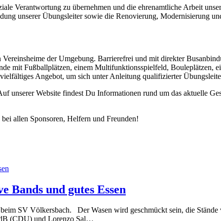
ziale Verantwortung zu übernehmen und die ehrenamtliche Arbeit unsere
bildung unserer Übungsleiter sowie die Renovierung, Modernisierung u
ten Vereinsheime der Umgebung. Barrierefrei und mit direkter Busanbi
de mit Fußballplätzen, einem Multifunktionsspielfeld, Bouleplätzen, 
vielfältiges Angebot, um sich unter Anleitung qualifizierter Übungsleit
Auf unserer Website findest Du Informationen rund um das aktuelle Ge
 bei allen Sponsoren, Helfern und Freunden!
ive Bands und gutes Essen
beim SV Völkersbach. Der Wasen wird geschmückt sein, die Stände vor
s MdB (CDU) und Lorenzo Sal…