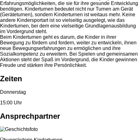
Erfahrungsmöglichkeiten, die sie für ihre gesunde Entwicklung
benötigen. Kinderturnen bedeutet nicht nur Turnen am Gerät
(Geräteturnen), sondern Kinderturnen ist weitaus mehr. Keine
andere Kindersportart ist so vielseitig ausgelegt, wie das
Kinderturnen, bei dem eine vielseitige Grundlagenausbildung
im Vordergrund steht.
Beim Kinderturnen geht es darum, die Kinder in ihrer
Bewegung zu fördern und fordern, weiter zu entwickeln, ihnen
neue Bewegungserfahrungen zu ermöglichen und ihre
Sozialkompetenz zu erweitern. Bei Spielen und gemeinsamen
Aktionen steht der Spaß im Vordergrund, die Kinder gewinnen
Freude und stärken ihre Persönlichkeit.
Zeiten
Donnerstag
15:00 Uhr
Ansprechpartner
Übungsleiterin Kinderturnen