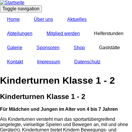
Direkt
zum
Toggle navigation
Inhalt
Home
Über uns
Aktuelles
Abteilungen
Mitglied werden
Helferstunden
Galerie
Sponsoren
Shop
Gaststätte
Kontakt
Impressum
Datenschutz
Kinderturnen Klasse 1 - 2
Kinderturnen Klasse 1 - 2
Für Mädchen und Jungen im Alter von 4 bis 7 Jahren
Als Kinderturnen versteht man das sportartübergreifend
angelegte, vielseitige Spielen und ­Bewegen an, mit und ohne
Geräte(n). Kinderturnen bietet Kindern Bewegungs- und